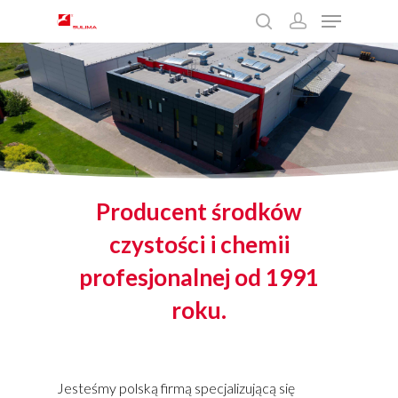
Wciśnij enter żeby wyszukać lub ESC żeby
zamknąć
Producent środków
czystości i chemii
profesjonalnej od 1991
roku.
Jesteśmy polską firmą specjalizującą się