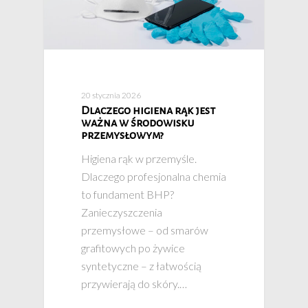
20 stycznia 2026
Dlaczego higiena rąk jest
ważna w środowisku
przemysłowym?
Higiena rąk w przemyśle.
Dlaczego profesjonalna chemia
to fundament BHP?
Zanieczyszczenia
przemysłowe – od smarów
grafitowych po żywice
syntetyczne – z łatwością
przywierają do skóry.…