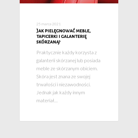
25 marca 2021
Jak pielęgnować meble,
tapicerki i galanterię
skórzaną?
Praktycznie każdy korzysta z
galanterii skórzanej lub posiada
meble ze skórzanym obiciem.
Skóra jest znana ze swojej
trwałości i niezawodności.
Jednak jak każdy innym
materiał…
Strona Główn