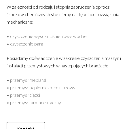
W zależności od rodzaju i stopnia zabrudzenia oprócz
środków chemicznych stosujemy następujące rozwiązania
Nasi
Profesjonalne Usługi M
mechaniczne:
Czyszczenia
Dystrybutorzy
• czyszczenie wysokociśnieniowe wodne
Zobacz Jak Działają P
Kontakt
• czyszczenie parą
Sulima
Polski
Płyny I Koncentraty Do
Posiadamy doświadczenie w zakresie czyszczenia maszyn i
Przemysłu Celulozowo
instalacji przemysłowych w następujących branżach:
Papierniczego
• przemysł meblarski
• przemysł papierniczo-celulozowy
• przemysł ciężki
• przemysł farmaceutyczny
Kontakt