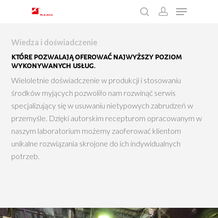
Wiedza i doświadczenie
Wciśnij enter żeby wyszukać lub ESC żeby
które pozwalają oferować najwyższy poziom
zamknąć
wykonywanych usług.
Wieloletnie doświadczenie w produkcji i stosowaniu
środków myjących pozwoliło nam rozwinąć serwis
specjalizujący się w usuwaniu nietypowych zabrudzeń w
przemyśle. Dzięki autorskim recepturom opracowanym w
naszym laboratorium możemy zaoferować klientom
unikalne rozwiązania skrojone do ich indywidualnych
potrzeb.