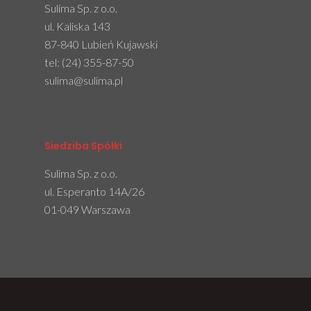
Sulima Sp. z o.o.
ul. Kaliska 143
87-840 Lubień Kujawski
tel:
(24) 355-87-50
sulima@sulima.pl
Siedziba Spółki
Sulima Sp. z o.o.
ul. Esperanto 14A/26
01-049 Warszawa